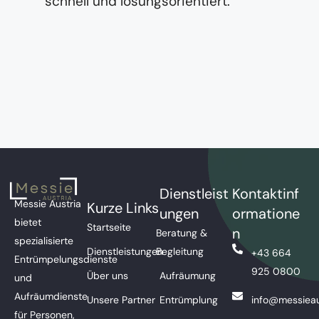
schnell und lösungsorientiert.
Dienstleist
Kontaktinf
Messie Austria
Kurze Links
ungen
ormatione
bietet
Startseite
n
Beratung &
spezialisierte
Dienstleistungen
Begleitung
+43 664
Entrümpelungsdienste
925 0800
Über uns
Aufräumung
und
Aufräumdienste
Unsere Partner
Entrümplung
info@messieau
für Personen,