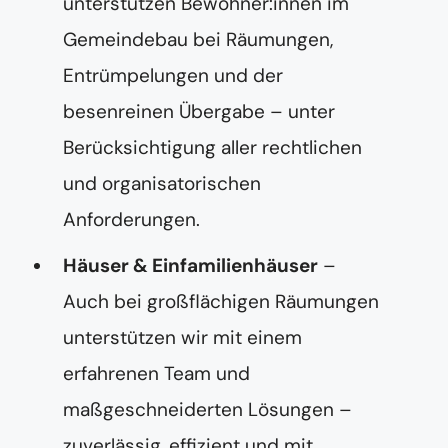
unterstützen Bewohner:innen im
n
u
Gemeindebau bei Räumungen,
m
m
Entrümpelungen und der
e
r
besenreinen Übergabe – unter
Berücksichtigung aller rechtlichen
und organisatorischen
Anforderungen.
Häuser & Einfamilienhäuser
–
Auch bei großflächigen Räumungen
unterstützen wir mit einem
erfahrenen Team und
maßgeschneiderten Lösungen –
zuverlässig, effizient und mit