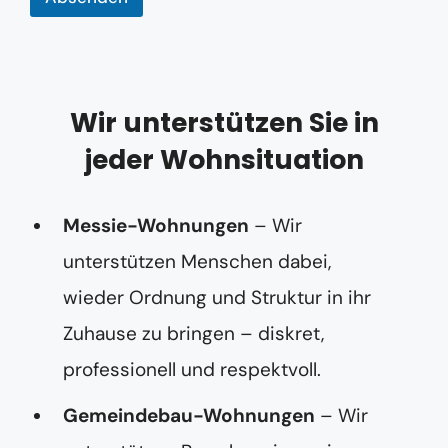
s
s
e
E
-
M
a
Wir unterstützen Sie in
i
jeder Wohnsituation
l
-
A
d
Messie-Wohnungen
– Wir
r
e
unterstützen Menschen dabei,
s
s
wieder Ordnung und Struktur in ihr
e
T
Zuhause zu bringen – diskret,
e
l
professionell und respektvoll.
e
f
Gemeindebau-Wohnungen
– Wir
o
n