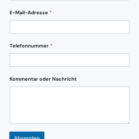
E-Mail-Adresse
*
Telefonnummer
*
E
Kommentar oder Nachricht
-
M
a
i
l
-
A
d
r
e
Absenden