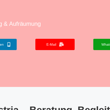
ng & Aufräumung
fen
E-Mail
What