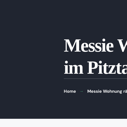
Messie 
im Pitzt
Home
Messie Wohnung räu