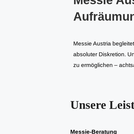
Messie Aus
Aufräumu
Messie Austria begleitet
absoluter Diskretion. U
zu ermöglichen – achtsa
Unsere Leis
Messie-Beratung