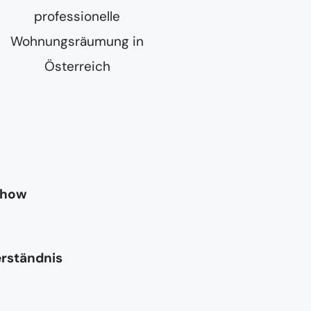
-how
erständnis