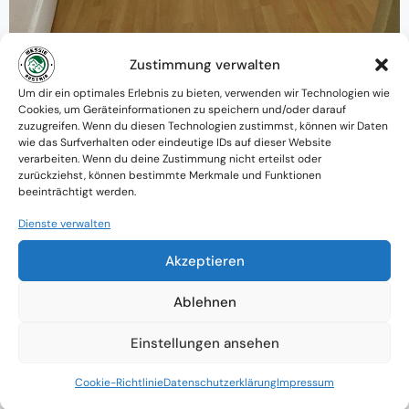
Zustimmung verwalten
Warum MessieAustria ?
Um dir ein optimales Erlebnis zu bieten, verwenden wir Technologien wie
Cookies, um Geräteinformationen zu speichern und/oder darauf
Ein Team mit psychologischem
zuzugreifen. Wenn du diesen Technologien zustimmst, können wir Daten
wie das Surfverhalten oder eindeutige IDs auf dieser Website
Verständnis und praktischem Know-how
verarbeiten. Wenn du deine Zustimmung nicht erteilst oder
zurückziehst, können bestimmte Merkmale und Funktionen
Verfügbarkeit: Österreichweit
beeinträchtigt werden.
Absolute Diskretion & keine
Dienste verwalten
Zusammenarbeit mit Ämtern ohne
Akzeptieren
Einverständnis
Ablehnen
Einstellungen ansehen
Cookie-Richtlinie
Datenschutzerklärung
Impressum