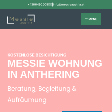
|
+436649250800
info@messieaustria.at
MENU
KOSTENLOSE BESICHTIGUNG
MESSIE WOHNUNG
IN ANTHERING
Beratung, Begleitung &
Aufräumung