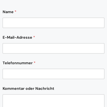
Name
*
E
E-Mail-Adresse
*
-
M
a
i
l
-
Telefonnummer
*
A
d
r
e
s
s
Kommentar oder Nachricht
e
*
N
a