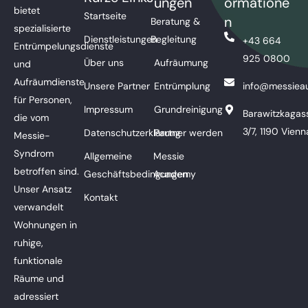
ungen
ormatione
bietet
Startseite
n
Beratung &
spezialisierte
Dienstleistungen
Begleitung
+43 664
Entrümpelungsdienste
925 0800
Über uns
Aufräumung
und
Aufräumdienste
Unsere Partner
Entrümplung
info@messieau
für Personen,
Impressum
Grundreinigung
Barawitzkagas
die vom
3/7, 1190 Vienn
Datenschutzerklärung
Partner werden
Messie-
Syndrom
Allgemeine
Messie
betroffen sind.
Geschäftsbedingungen
Academy
Unser Ansatz
Kontakt
verwandelt
Wohnungen in
ruhige,
funktionale
Räume und
adressiert