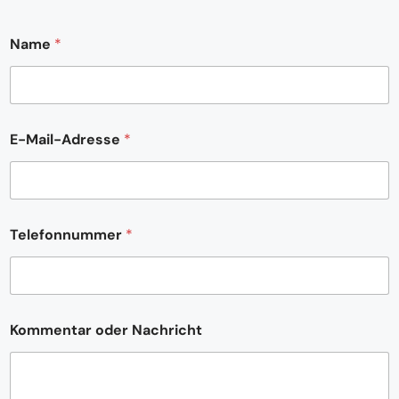
Name
*
E-Mail-Adresse
*
T
Telefonnummer
*
e
l
e
f
o
n
Kommentar oder Nachricht
n
u
m
m