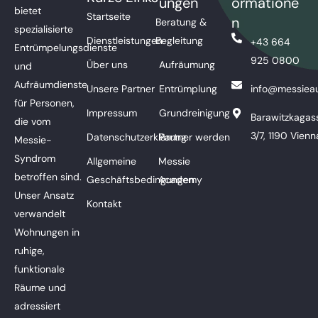
ungen
ormatione
bietet
Startseite
n
Beratung &
spezialisierte
Dienstleistungen
Begleitung
+43 664
Entrümpelungsdienste
925 0800
Über uns
Aufräumung
und
Aufräumdienste
Unsere Partner
Entrümplung
info@messieau
für Personen,
Impressum
Grundreinigung
Barawitzkagas
die vom
3/7, 1190 Vienn
Datenschutzerklärung
Partner werden
Messie-
Syndrom
Allgemeine
Messie
betroffen sind.
Geschäftsbedingungen
Academy
Unser Ansatz
Kontakt
verwandelt
Wohnungen in
ruhige,
funktionale
Räume und
adressiert