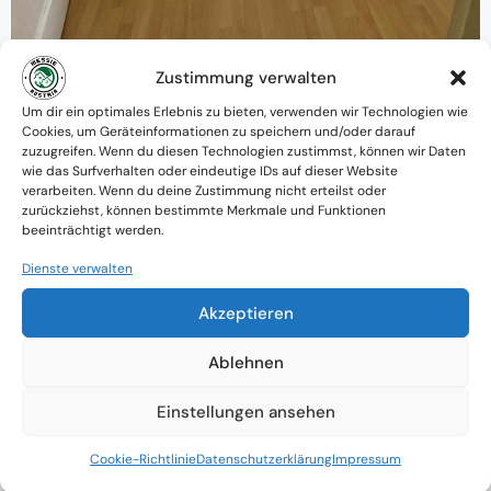
Zustimmung verwalten
Warum MessieAustria ?
Um dir ein optimales Erlebnis zu bieten, verwenden wir Technologien wie
Cookies, um Geräteinformationen zu speichern und/oder darauf
Ein Team mit psychologischem
zuzugreifen. Wenn du diesen Technologien zustimmst, können wir Daten
wie das Surfverhalten oder eindeutige IDs auf dieser Website
Verständnis und praktischem Know-how
verarbeiten. Wenn du deine Zustimmung nicht erteilst oder
zurückziehst, können bestimmte Merkmale und Funktionen
Verfügbarkeit: Österreichweit
beeinträchtigt werden.
Absolute Diskretion & keine
Dienste verwalten
Zusammenarbeit mit Ämtern ohne
Akzeptieren
Einverständnis
Ablehnen
Einstellungen ansehen
Cookie-Richtlinie
Datenschutzerklärung
Impressum