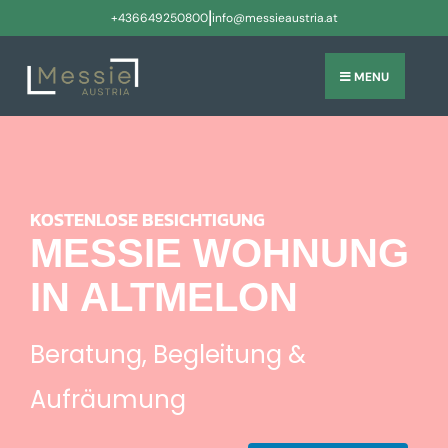
|
+436649250800
info@messieaustria.at
MENU
KOSTENLOSE BESICHTIGUNG
MESSIE WOHNUNG
IN ALTMELON
Beratung, Begleitung &
Aufräumung