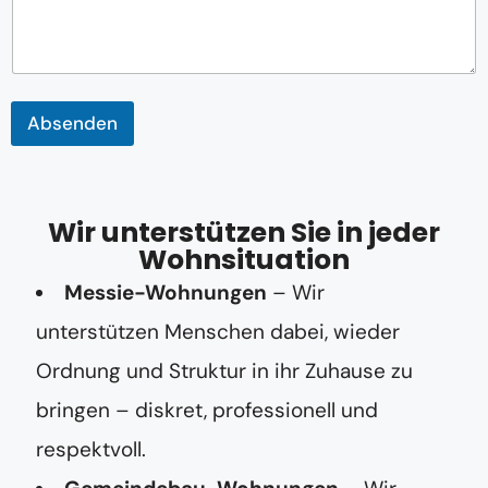
e
r
*
T
e
l
Absenden
e
f
o
n
n
Wir unterstützen Sie in jeder
u
Wohnsituation
m
m
Messie-Wohnungen
– Wir
e
r
unterstützen Menschen dabei, wieder
Ordnung und Struktur in ihr Zuhause zu
bringen – diskret, professionell und
respektvoll.