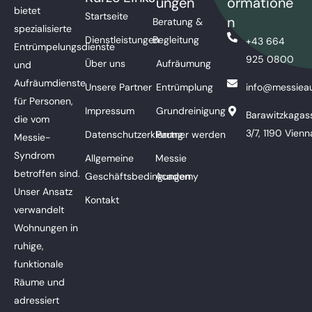
ungen
ormatione
bietet
Startseite
n
Beratung &
spezialisierte
Dienstleistungen
Begleitung
+43 664
Entrümpelungsdienste
925 0800
Über uns
Aufräumung
und
Aufräumdienste
Unsere Partner
Entrümplung
info@messieau
für Personen,
Impressum
Grundreinigung
Barawitzkagas
die vom
3/7, 1190 Vienn
Datenschutzerklärung
Partner werden
Messie-
Syndrom
Allgemeine
Messie
betroffen sind.
Geschäftsbedingungen
Academy
Unser Ansatz
Kontakt
verwandelt
Wohnungen in
ruhige,
funktionale
Räume und
adressiert