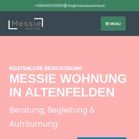
|
+436649250800
info@messieaustria.at
MENU
KOSTENLOSE BESICHTIGUNG
MESSIE WOHNUNG
IN ALTENFELDEN
Beratung, Begleitung &
Aufräumung