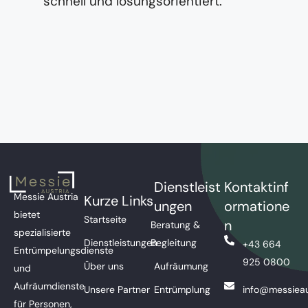
schnell und lösungsorientiert.
Dienstleist
Kontaktinf
Messie Austria
Kurze Links
ungen
ormatione
bietet
Startseite
n
Beratung &
spezialisierte
Dienstleistungen
Begleitung
+43 664
Entrümpelungsdienste
925 0800
Über uns
Aufräumung
und
Aufräumdienste
Unsere Partner
Entrümplung
info@messieau
für Personen,