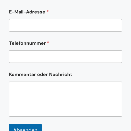
E-Mail-Adresse
*
Telefonnummer
*
E
Kommentar oder Nachricht
-
M
a
i
l
-
A
d
r
e
Absenden