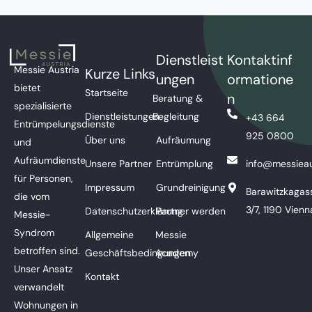
Dienstleist
Kontaktinf
Messie Austria
Kurze Links
ungen
ormatione
bietet
Startseite
n
Beratung &
spezialisierte
Dienstleistungen
Begleitung
+43 664
Entrümpelungsdienste
925 0800
Über uns
Aufräumung
und
Aufräumdienste
Unsere Partner
Entrümplung
info@messieau
für Personen,
Impressum
Grundreinigung
Barawitzkagas
die vom
3/7, 1190 Vienn
Datenschutzerklärung
Partner werden
Messie-
Syndrom
Allgemeine
Messie
betroffen sind.
Geschäftsbedingungen
Academy
Unser Ansatz
Kontakt
verwandelt
Wohnungen in