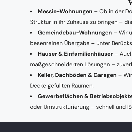
W
e
f
Messie-Wohnungen
– Ob in der Do
o
n
Struktur in ihr Zuhause zu bringen – dis
n
u
Gemeindebau-Wohnungen
– Wir 
m
m
besenreinen Übergabe – unter Berücksi
e
r
Häuser & Einfamilienhäuser
– Auch
maßgeschneiderten Lösungen – zuverläss
Keller, Dachböden & Garagen
– Wir
Decke gefüllten Räumen.
Gewerbeflächen & Betriebsobjekt
oder Umstrukturierung – schnell und lö