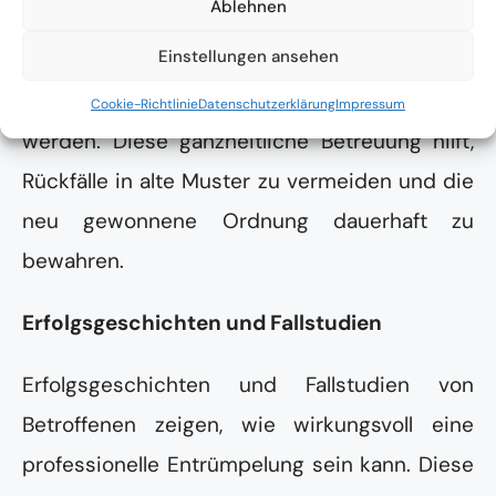
Ablehnen
eng mit Therapeuten zusammen, um
Einstellungen ansehen
sicherzustellen, dass die emotionalen
Bedürfnisse der Betroffenen berücksichtigt
Cookie-Richtlinie
Datenschutzerklärung
Impressum
werden. Diese ganzheitliche Betreuung hilft,
Rückfälle in alte Muster zu vermeiden und die
neu gewonnene Ordnung dauerhaft zu
bewahren.
Erfolgsgeschichten und Fallstudien
Erfolgsgeschichten und Fallstudien von
Betroffenen zeigen, wie wirkungsvoll eine
professionelle Entrümpelung sein kann. Diese