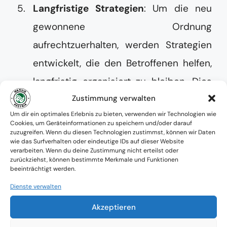
Langfristige Strategien
: Um die neu
gewonnene Ordnung
aufrechtzuerhalten, werden Strategien
entwickelt, die den Betroffenen helfen,
langfristig organisiert zu bleiben. Dies
kann regelmäßige Nachbetreuung und
Zustimmung verwalten
Um dir ein optimales Erlebnis zu bieten, verwenden wir Technologien wie
Beratung umfassen.
Cookies, um Geräteinformationen zu speichern und/oder darauf
zuzugreifen. Wenn du diesen Technologien zustimmst, können wir Daten
wie das Surfverhalten oder eindeutige IDs auf dieser Website
verarbeiten. Wenn du deine Zustimmung nicht erteilst oder
Psychologische Unterstützung
zurückziehst, können bestimmte Merkmale und Funktionen
beeinträchtigt werden.
Die psychologische Unterstützung ist ein
Dienste verwalten
wesentlicher Bestandteil des
Akzeptieren
Aufräumprozesses. Messie Austria arbeitet