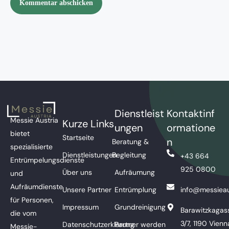
Dienstleist
Kontaktinf
Messie Austria
Kurze Links
ungen
ormatione
bietet
Startseite
n
Beratung &
spezialisierte
Dienstleistungen
Begleitung
+43 664
Entrümpelungsdienste
925 0800
Über uns
Aufräumung
und
Aufräumdienste
Unsere Partner
Entrümplung
info@messieau
für Personen,
Impressum
Grundreinigung
Barawitzkagas
die vom
3/7, 1190 Vienn
Datenschutzerklärung
Partner werden
Messie-